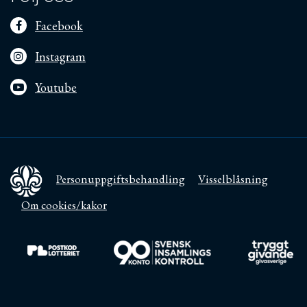
Facebook
Instagram
Youtube
Personuppgiftsbehandling
Visselblåsning
Om cookies/kakor
Till https://www.postkodlotteriet.se/
Till https://www.in
Ti