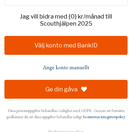
Jag vill bidra med
{0}
kr
/månad
till
Scouthjälpen 2025
Välj konto med BankID
Ange konto manuellt
Ge din gåva
Dina personuppgifter behandlas i enlighet med GDPR. Genom att fortsätta
godkänner du att dina uppgifter behandlas enligt
Scouternas integritetspolicy
.
Betallösningen är en del av: